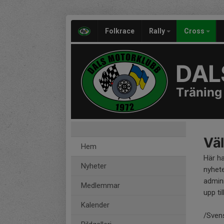
Folkrace
Rally
Cross
DAL
Träning
Väl
Hem
Här h
Nyheter
nyhete
admini
Medlemmar
upp til
Kalender
/Sven