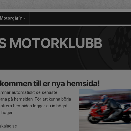
Motorgår`n
S MOTORKLUBB
kommen till er nya hemsida!
amnar automatiskt de senaste
rna på hemsidan. För att kunna börja
strera hemsidan loggar du in högst
l höger.
skalag.se