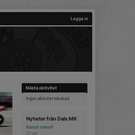
Logga in
Nästa aktivitet
Ingen aktivitet inbokad
Nyheter från Dals MK
Kassör sökes!!
25 jan