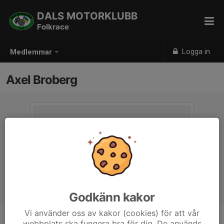
DALS MOTORKLUBB
Folkrace
Logga in
Medlemmar
Axel Broberg
Godkänn kakor
Vi använder oss av kakor (cookies) för att vår
webbplats ska fungera bra för dig. De används
Ålder
16 år