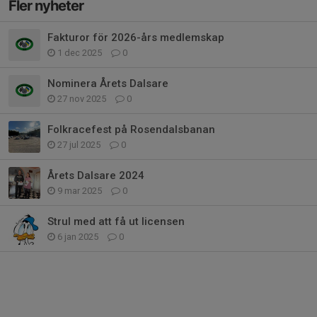
Fler nyheter
Fakturor för 2026-års medlemskap
1 dec 2025
0
Nominera Årets Dalsare
27 nov 2025
0
Folkracefest på Rosendalsbanan
27 jul 2025
0
Årets Dalsare 2024
9 mar 2025
0
Strul med att få ut licensen
6 jan 2025
0