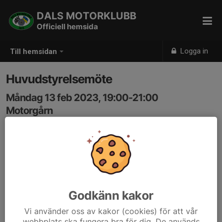
DALS MOTORKLUBB
Officiell hemsida
Logga in
Till hemsidan
Huvudstyrelsemöte
Måndag 13 feb 2023, 19:00-21:00
Motorgårn
Samling: 19:00
Genomgång av hemsidan samt förberedelser inför
årsmötet.
Godkänn kakor
Vi använder oss av kakor (cookies) för att vår
webbplats ska fungera bra för dig. De används