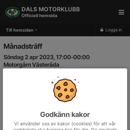
DALS MOTORKLUBB
Officiell hemsida
Logga in
Till hemsidan
Månadsträff
Söndag 2 apr 2023, 17:00-00:00
Motorgårn Västeråda
Samling: 17:00
Välkommna ni som vill,vågar å kan på kaffe med tjöt å
trevlig samvaro i all enkelhet/Styrelsen
Godkänn kakor
Vi använder oss av kakor (cookies) för att vår
webbplats ska fungera bra för dig. De används