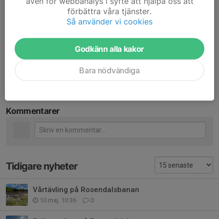
även för webbanalys i syfte att hjälpa oss att
förbättra våra tjänster.
Fler bilder finns i
albumet
.
Så använder vi cookies
Vi vill passa på att tacka alla funktionärer, publik, förare för en
fantastiskt härlig och rolig dag .
Godkänn alla kakor
Dela nyhet
Bara nödvändiga
Kommentarer
Tidigare nyheter
Vårtävling på Rosendalsbanan
10 maj, 10:36
0