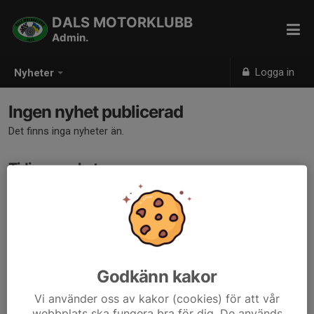
DALS MOTORKLUBB
Admin.
Logga in
Nyheter
Ingen nyhet publicerad
Det finns inga nyheter än.
Tidigare nyheter
Det finns inga tidigare nyheter
Godkänn kakor
Vi använder oss av kakor (cookies) för att vår
webbplats ska fungera bra för dig. De används