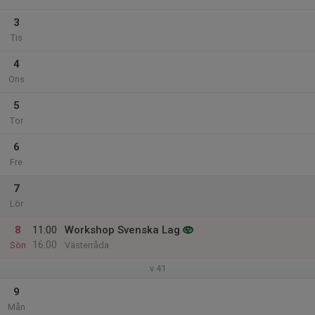
3
Tis
4
Ons
5
Tor
6
Fre
7
Lör
8
11:00
Workshop Svenska Lag
16:00
Sön
Västerråda
v.41
9
Mån