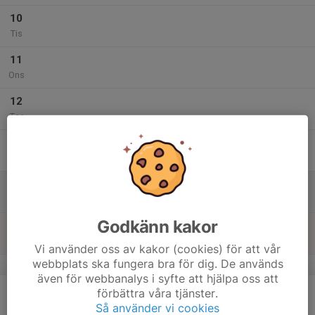
10
Tis
11
Ons
12
Tor
13
Fre
14
Lör
Godkänn kakor
15
Sön
Vi använder oss av kakor (cookies) för att vår
webbplats ska fungera bra för dig. De används
v.42
även för webbanalys i syfte att hjälpa oss att
16
förbättra våra tjänster.
Mån
Så använder vi cookies