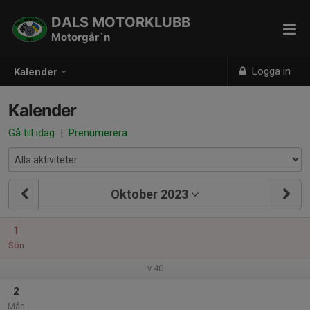
DALS MOTORKLUBB
Motorgår`n
Logga in
Kalender
Kalender
Gå till idag
|
Prenumerera
Oktober 2023
1
Sön
v.40
2
Mån