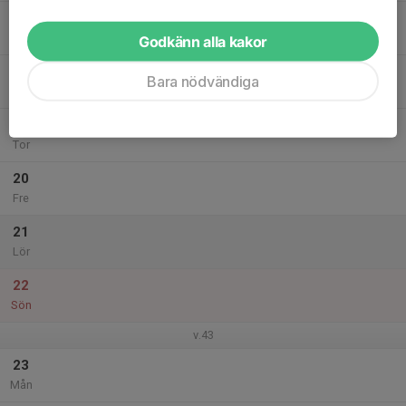
17
Tis
Godkänn alla kakor
18
Bara nödvändiga
Ons
19
Tor
20
Fre
21
Lör
22
Sön
v.43
23
Mån